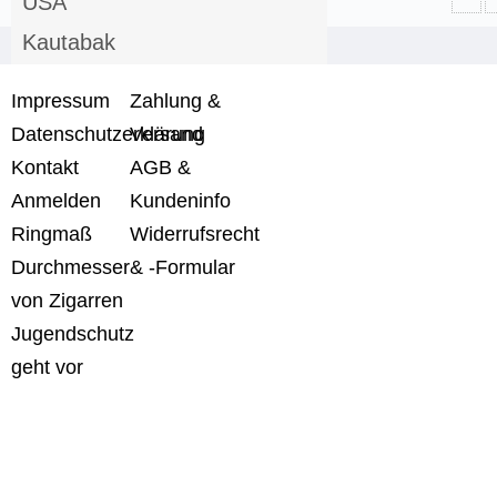
USA
Kautabak
leichte Zigarren
Impressum
Zahlung &
milde Zigarren
Datenschutzerklärung
Versand
mittelkräfte Zigarren
Kontakt
AGB &
Anmelden
starke Zigarren
Kundeninfo
Ringmaß
Widerrufsrecht
Hygrometer Polymerbefe...
Durchmesser
& -Formular
Humidor
von Zigarren
Cutter Bohrer Feuerzeu...
Jugendschutz
Zigarrenascher
geht vor
Event Tasting Coupon