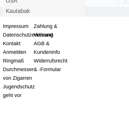
USA
Kautabak
leichte Zigarren
Impressum
Zahlung &
milde Zigarren
Datenschutzerklärung
Versand
mittelkräfte Zigarren
Kontakt
AGB &
Anmelden
starke Zigarren
Kundeninfo
Ringmaß
Widerrufsrecht
Hygrometer Polymerbefe...
Durchmesser
& -Formular
Humidor
von Zigarren
Cutter Bohrer Feuerzeu...
Jugendschutz
Zigarrenascher
geht vor
Event Tasting Coupon